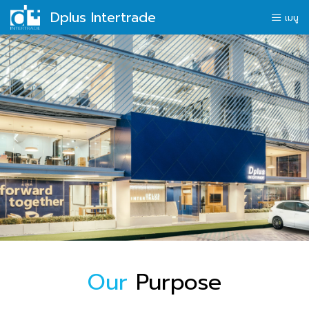
Dplus Intertrade
Skip
หน้าแรก
เมนู
to
เกี่ยวกับเรา
content
แบรนด์ผลิตภัณฑ์
ข่าวสารชาว Dplus
ร่วมงานกับเรา
ติดต่อเรา
Our
Purpose