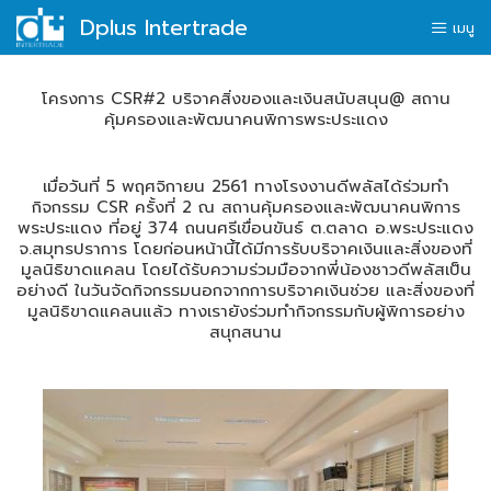
Dplus Intertrade
Skip
หน้าแรก
เมนู
to
เกี่ยวกับเรา
content
โครงการ CSR#2 บริจาคสิ่งของและเงินสนับสนุน@ สถาน
คุ้มครองและพัฒนาคนพิการพระประแดง
แบรนด์ผลิตภัณฑ์
ข่าวสารชาว Dplus
เมื่อวันที่ 5 พฤศจิกายน 2561 ทางโรงงานดีพลัสได้ร่วมทำ
กิจกรรม CSR ครั้งที่ 2 ณ สถานคุ้มครองและพัฒนาคนพิการ
ร่วมงานกับเรา
พระประแดง ที่อยู่ 374 ถนนศรีเขื่อนขันธ์ ต.ตลาด อ.พระประแดง
จ.สมุทรปราการ โดยก่อนหน้านี้ได้มีการรับบริจาคเงินและสิ่งของที่
มูลนิธิขาดแคลน โดยได้รับความร่วมมือจากพี่น้องชาวดีพลัสเป็น
ติดต่อเรา
อย่างดี ในวันจัดกิจกรรมนอกจากการบริจาคเงินช่วย และสิ่งของที่
มูลนิธิขาดแคลนแล้ว ทางเรายังร่วมทำกิจกรรมกับผู้พิการอย่าง
สนุกสนาน